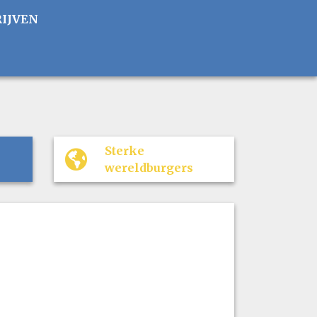
RIJVEN
Sterke
wereldburgers