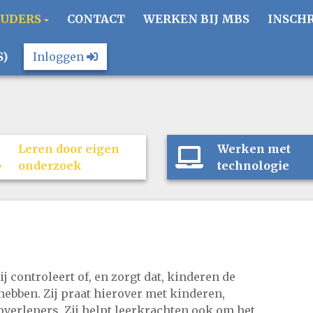
OUDERS
CONTACT
WERKEN BIJ MBS
INSCH
S)
Inloggen
Leren door eigen
Werken met
onderzoek
technologie
ij controleert of, en zorgt dat, kinderen de
hebben. Zij praat hierover met kinderen,
pverleners. Zij helpt leerkrachten ook om het